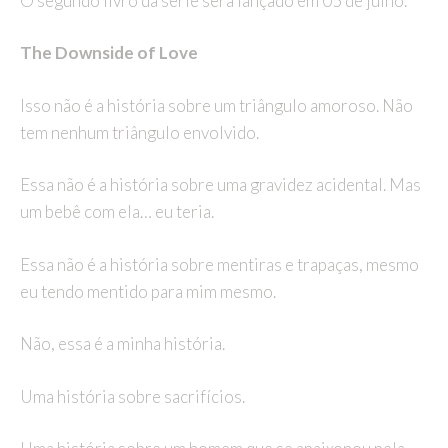
O segundo livro da série será lançado em 05 de julho.
The Downside of Love
Isso não é a história sobre um triângulo amoroso. Não
tem nenhum triângulo envolvido.
Essa não é a história sobre uma gravidez acidental. Mas
um bebê com ela… eu teria.
Essa não é a história sobre mentiras e trapaças, mesmo
eu tendo mentido para mim mesmo.
Não, essa é a minha história.
Uma história sobre sacrifícios.