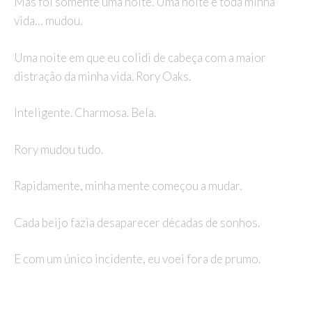
Mas foi somente uma noite. Uma noite e toda minha
vida… mudou.
Uma noite em que eu colidi de cabeça com a maior
distração da minha vida. Rory Oaks.
Inteligente. Charmosa. Bela.
Rory mudou tudo.
Rapidamente, minha mente começou a mudar.
Cada beijo fazia desaparecer décadas de sonhos.
E com um único incidente, eu voei fora de prumo.