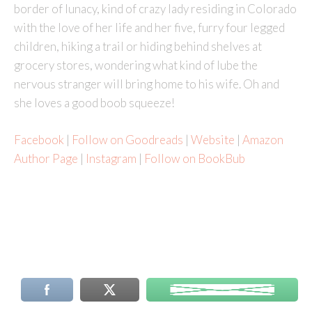
border of lunacy, kind of crazy lady residing in Colorado
with the love of her life and her five, furry four legged
children, hiking a trail or hiding behind shelves at
grocery stores, wondering what kind of lube the
nervous stranger will bring home to his wife. Oh and
she loves a good boob squeeze!
Facebook
|
Follow on Goodreads
|
Website
|
Amazon
Author Page
|
Instagram
|
Follow on BookBub