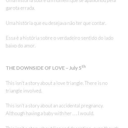
Uma história sobre um homem que se apaixonou pela
garota errada.
Uma história que eu desejava não ter que contar.
Essa é a história sobre o verdadeiro sentido do lado
baixo do amor.
th
THE DOWNSIDE OF LOVE – July 5
This isn’t a story about a love triangle. There is no
triangle involved.
This isn’t a story about an accidental pregnancy.
Although having a baby with her . . . I would.