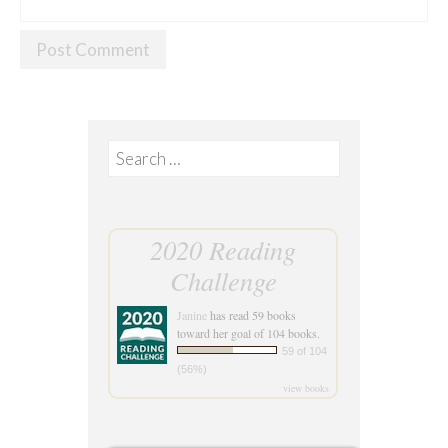
Search
for:
2020 Reading
Challenge
Janine
has read 59 books
toward her goal of 104 books.
59 of 104
(56%)
view books