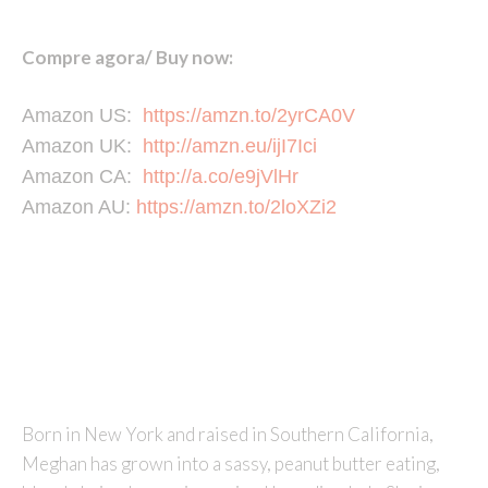
Compre agora/ Buy now:
Amazon US:
https://amzn.to/2yrCA0V
Amazon UK:
http://amzn.eu/ijI7Ici
Amazon CA:
http://a.co/e9jVlHr
Amazon AU:
https://amzn.to/2loXZi2
Born in New York and raised in Southern California,
Meghan has grown into a sassy, peanut butter eating,