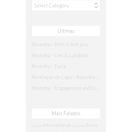
Categorias
Últimas
Resenha – Rifts & Refrains
Resenha – Lies & Lullabies
Resenha – Furia
Revelação de Capa – Rebeldia Perdida
Resenha – Engagement and Espionage
Mais Falados
internacional
livros
excerpt
lançamento