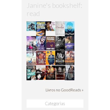
Janine's bookshelf:
read
Livros no GoodReads »
Categorias