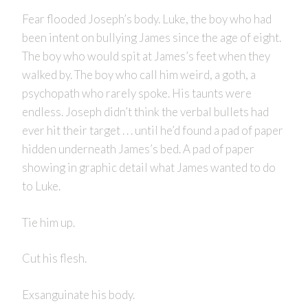
Fear flooded Joseph’s body. Luke, the boy who had
been intent on bullying James since the age of eight.
The boy who would spit at James’s feet when they
walked by. The boy who call him weird, a goth, a
psychopath who rarely spoke. His taunts were
endless. Joseph didn’t think the verbal bullets had
ever hit their target . . . until he’d found a pad of paper
hidden underneath James’s bed. A pad of paper
showing in graphic detail what James wanted to do
to Luke.
Tie him up.
Cut his flesh.
Exsanguinate his body.