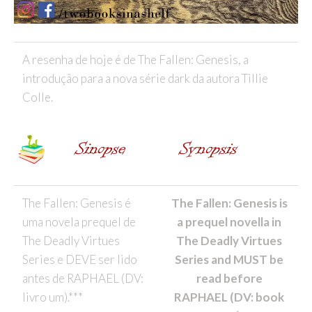
A resenha de hoje é de The Fallen: Genesis, a
introdução para a nova série dark da autora Tillie
Colle.
The Fallen: Genesis é
The Fallen: Genesis is
uma novela prequel de
a prequel novella in
The Deadly Virtues
The Deadly Virtues
Series e DEVE ser lido
Series and MUST be
antes de RAPHAEL (DV:
read before
livro um).***
RAPHAEL (DV: book