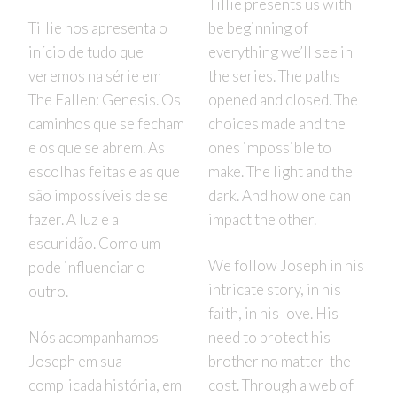
Tillie presents us with
Tillie nos apresenta o
be beginning of
início de tudo que
everything we’ll see in
veremos na série em
the series. The paths
The Fallen: Genesis. Os
opened and closed. The
caminhos que se fecham
choices made and the
e os que se abrem. As
ones impossible to
escolhas feitas e as que
make. The light and the
são impossíveis de se
dark. And how one can
fazer. A luz e a
impact the other.
escuridão. Como um
We follow Joseph in his
pode influenciar o
intricate story, in his
outro.
faith, in his love. His
Nós acompanhamos
need to protect his
Joseph em sua
brother no matter the
complicada história, em
cost. Through a web of