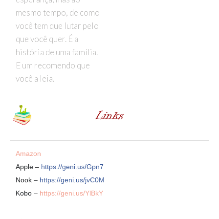
mesmo tempo, de como
você tem que lutar pelo
que você quer. É a
história de uma família.
E um recomendo que
você a leia.
Amazon
Apple –
https://geni.us/Gpn7
Nook –
https://geni.us/jvC0M
Kobo –
https://geni.us/YlBkY