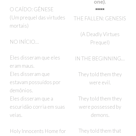
one).
O CAÍDO: GÊNESE
*****
(Um prequel das virtudes
THE FALLEN: GENESIS
mortais)
(A Deadly Virtues
NO INÍCIO…
Prequel)
Eles disseram que eles
IN THE BEGINNING…
eram maus.
Eles disseram que
They told them they
estavam possuídos por
were evil.
demônios.
They told them they
Eles disseram que a
were possessed by
escuridão corria em suas
demons.
veias.
They told them that
Holy Innocents Home for