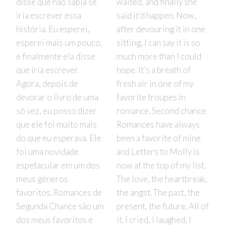
disse que não sabia se
waited, and finally she
iria escrever essa
said it’d happen. Now,
história. Eu esperei,
after devouring it in one
esperei mais um pouco,
sitting, I can say it is so
e finalmente ela disse
much more than I could
que iria escrever.
hope. It’s a breath of
Agora, depois de
fresh air in one of my
devorar o livro de uma
favorite troupes in
só vez, eu posso dizer
romance. Second chance
que ele foi muito mais
Romances have always
do que eu esperava. Ele
been a favorite of mine
foi uma novidade
and Letters to Molly is
espetacular em um dos
now at the top of my list.
meus gêneros
The love, the heartbreak,
favoritos. Romances de
the angst. The past, the
Segunda Chance são um
present, the future. All of
dos meus favoritos e
it. I cried, I laughed, I