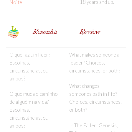
18 years and up.
Noite
O que faz um líder?
What makes someone a
Escolhas,
leader? Choices,
circunstâncias, ou
circumstances, or both?
ambos?
What changes
O que muda o caminho
someones path in life?
de alguém na vida?
Choices, circumstances,
Escolhas,
or both?
circunstâncias, ou
In The Fallen: Genesis,
ambos?