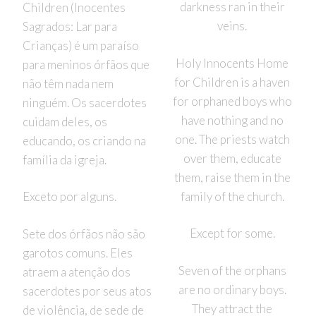
darkness ran in their
Children (Inocentes
veins.
Sagrados: Lar para
Crianças) é um paraíso
Holy Innocents Home
para meninos órfãos que
for Children is a haven
não têm nada nem
for orphaned boys who
ninguém. Os sacerdotes
have nothing and no
cuidam deles, os
one. The priests watch
educando, os criando na
over them, educate
família da igreja.
them, raise them in the
family of the church.
Exceto por alguns.
Except for some.
Sete dos órfãos não são
garotos comuns. Eles
Seven of the orphans
atraem a atenção dos
are no ordinary boys.
sacerdotes por seus atos
They attract the
de violência, de sede de