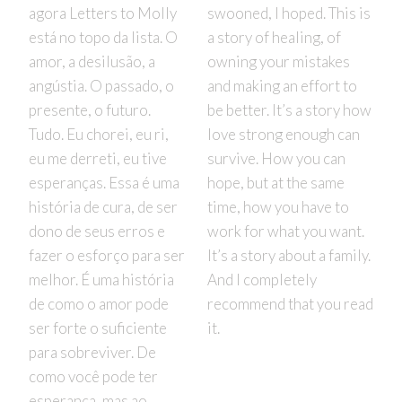
agora Letters to Molly
swooned, I hoped. This is
está no topo da lista. O
a story of healing, of
amor, a desilusão, a
owning your mistakes
angústia. O passado, o
and making an effort to
presente, o futuro.
be better. It’s a story how
Tudo. Eu chorei, eu ri,
love strong enough can
eu me derreti, eu tive
survive. How you can
esperanças. Essa é uma
hope, but at the same
história de cura, de ser
time, how you have to
dono de seus erros e
work for what you want.
fazer o esforço para ser
It’s a story about a family.
melhor. É uma história
And I completely
de como o amor pode
recommend that you read
ser forte o suficiente
it.
para sobreviver. De
como você pode ter
esperança, mas ao