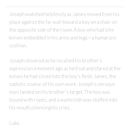
Joseph watched helplessly as James moved from his
place against the far wall toward a boy on a chair on
the opposite side of the room. A boy who had slim
knives embedded in his arms and legs—a human pin
cushion.
Joseph shivered as he recalled his brother’s
expression a moment ago as he’d sat and stared at the
knives he had sliced into the boy’s flesh. James, the
sadistic voyeur of his own work. Joseph’s nervous
eyes landed on his brother’s target. The boy was
bound with ropes, and a washcloth was stuffed into
his mouth,silencing his cries.
Luke.