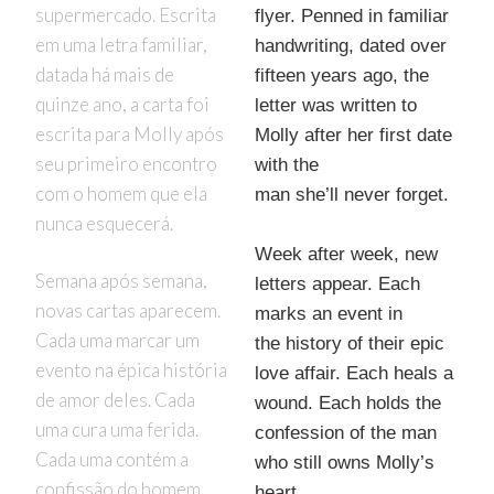
supermercado. Escrita
flyer. Penned in familiar
em uma letra familiar,
handwriting, dated over
datada há mais de
fifteen years ago, the
quinze ano, a carta foi
letter was written to
escrita para Molly após
Molly after her first date
seu primeiro encontro
with the
com o homem que ela
man she’ll never forget.
nunca esquecerá.
Week after week, new
Semana após semana,
letters appear. Each
novas cartas aparecem.
marks an event in
Cada uma marcar um
the history of their epic
evento na épica história
love affair. Each heals a
de amor deles. Cada
wound. Each holds the
uma cura uma ferida.
confession of the man
Cada uma contém a
who still owns Molly’s
confissão do homem
heart.