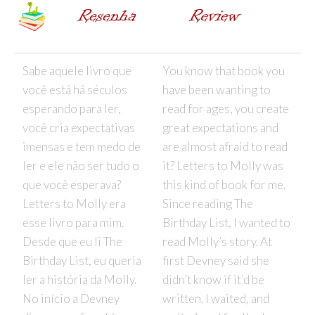
Sabe aquele livro que
You know that book you
você está há séculos
have been wanting to
esperando para ler,
read for ages, you create
você cria expectativas
great expectations and
imensas e tem medo de
are almost afraid to read
ler e ele não ser tudo o
it? Letters to Molly was
que você esperava?
this kind of book for me.
Letters to Molly era
Since reading The
esse livro para mim.
Birthday List, I wanted to
Desde que eu li The
read Molly’s story. At
Birthday List, eu queria
first Devney said she
ler a história da Molly.
didn’t know if it’d be
No início a Devney
written. I waited, and