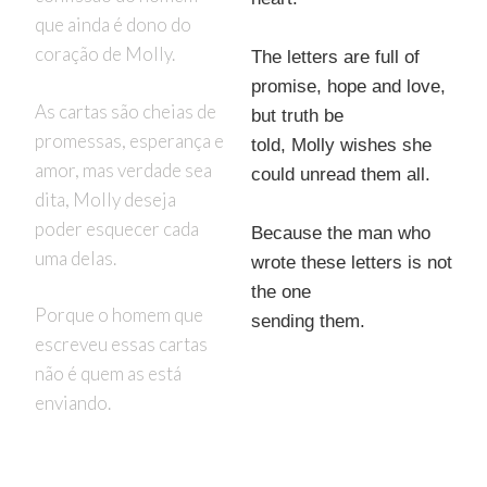
que ainda é dono do
coração de Molly.
The letters are full of
promise, hope and love,
As cartas são cheias de
but truth be
promessas, esperança e
told, Molly wishes she
amor, mas verdade sea
could unread them all.
dita, Molly deseja
poder esquecer cada
Because the man who
uma delas.
wrote these letters is not
the one
Porque o homem que
sending them.
escreveu essas cartas
não é quem as está
enviando.