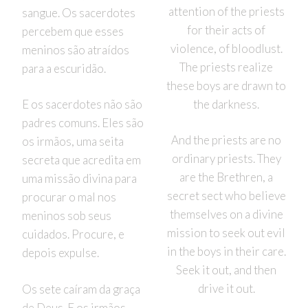
attention of the priests
sangue. Os sacerdotes
for their acts of
percebem que esses
violence, of bloodlust.
meninos são atraídos
The priests realize
para a escuridão.
these boys are drawn to
the darkness.
E os sacerdotes não são
padres comuns. Eles são
And the priests are no
os irmãos, uma seita
ordinary priests. They
secreta que acredita em
are the Brethren, a
uma missão divina para
secret sect who believe
procurar o mal nos
themselves on a divine
meninos sob seus
mission to seek out evil
cuidados. Procure, e
in the boys in their care.
depois expulse.
Seek it out, and then
drive it out.
Os sete caíram da graça
de Deus. E os irmãos