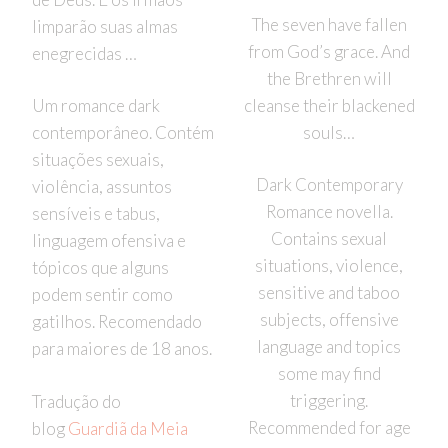
The seven have fallen
limparão suas almas
from God’s grace. And
enegrecidas …
the Brethren will
cleanse their blackened
Um romance dark
souls…
contemporâneo. Contém
situações sexuais,
Dark Contemporary
violência, assuntos
Romance novella.
sensíveis e tabus,
Contains sexual
linguagem ofensiva e
situations, violence,
tópicos que alguns
sensitive and taboo
podem sentir como
subjects, offensive
gatilhos. Recomendado
language and topics
para maiores de 18 anos.
some may find
triggering.
Tradução do
Recommended for age
blog
Guardiã da Meia