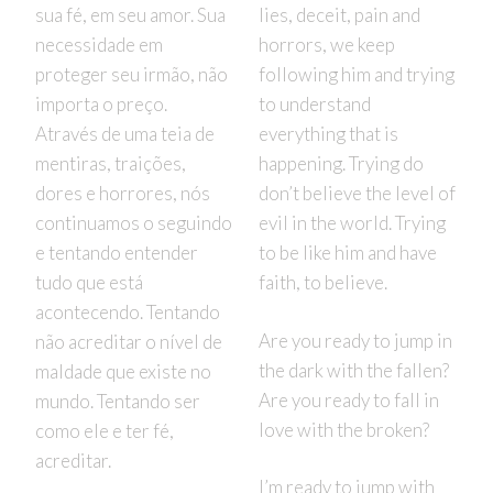
sua fé, em seu amor. Sua
lies, deceit, pain and
necessidade em
horrors, we keep
proteger seu irmão, não
following him and trying
importa o preço.
to understand
Através de uma teia de
everything that is
mentiras, traições,
happening. Trying do
dores e horrores, nós
don’t believe the level of
continuamos o seguindo
evil in the world. Trying
e tentando entender
to be like him and have
tudo que está
faith, to believe.
acontecendo. Tentando
Are you ready to jump in
não acreditar o nível de
the dark with the fallen?
maldade que existe no
Are you ready to fall in
mundo. Tentando ser
love with the broken?
como ele e ter fé,
acreditar.
I’m ready to jump with