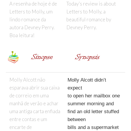
A resenha de hoje é de
Today’s review is about
Letters to Molly, um
Letters to Molly, a
lindo romance da
beautiful romance by
autora Devney Perry.
Devney Perry.
Boa leitura!
Molly Alcott não
Molly Alcott didn’t
esparava abrir sua caixa
expect
de correio em uma
to open her mailbox one
manhã de verão e achar
summer morning and
uma antiga carta enfiada
find an old letter stuffed
entre contas e um
between
encarte de
bills and a supermarket